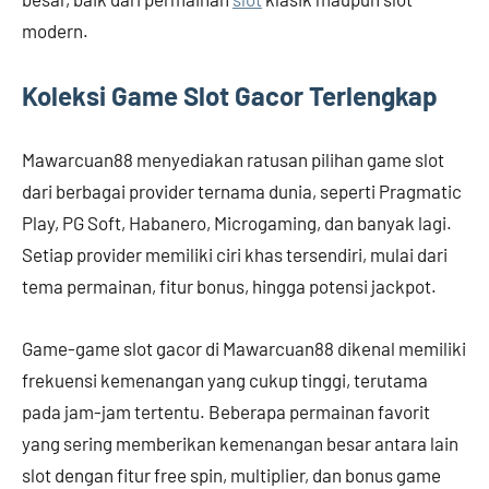
modern.
Koleksi Game Slot Gacor Terlengkap
Mawarcuan88 menyediakan ratusan pilihan game slot
dari berbagai provider ternama dunia, seperti Pragmatic
Play, PG Soft, Habanero, Microgaming, dan banyak lagi.
Setiap provider memiliki ciri khas tersendiri, mulai dari
tema permainan, fitur bonus, hingga potensi jackpot.
Game-game slot gacor di Mawarcuan88 dikenal memiliki
frekuensi kemenangan yang cukup tinggi, terutama
pada jam-jam tertentu. Beberapa permainan favorit
yang sering memberikan kemenangan besar antara lain
slot dengan fitur free spin, multiplier, dan bonus game