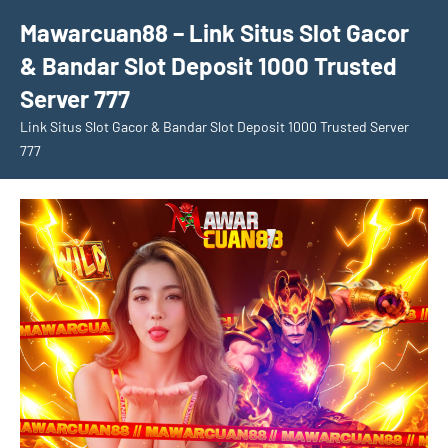
Skip
Mawarcuan88 – Link Situs Slot Gacor
to
& Bandar Slot Deposit 1000 Trusted
content
Server 777
Link Situs Slot Gacor & Bandar Slot Deposit 1000 Trusted Server
777