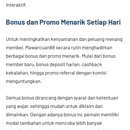
interaktif.
Bonus dan Promo Menarik Setiap Hari
Untuk meningkatkan kenyamanan dan peluang menang
member, Mawarcuan88 secara rutin menghadirkan
berbagai bonus dan promo menarik. Mulai dari bonus
member baru, bonus deposit harian, cashback
kekalahan, hingga promo referral dengan komisi
menguntungkan.
Semua bonus dirancang dengan syarat dan ketentuan
yang wajar, sehingga mudah untuk diklaim dan
dimainkan. Dengan adanya bonus ini, pemain memiliki
modal tambahan untuk mencoba lebih banyak